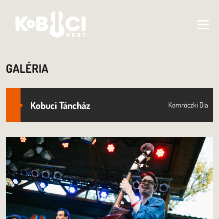
GALÉRIA
Kobuci Táncház
Komróczki Dia