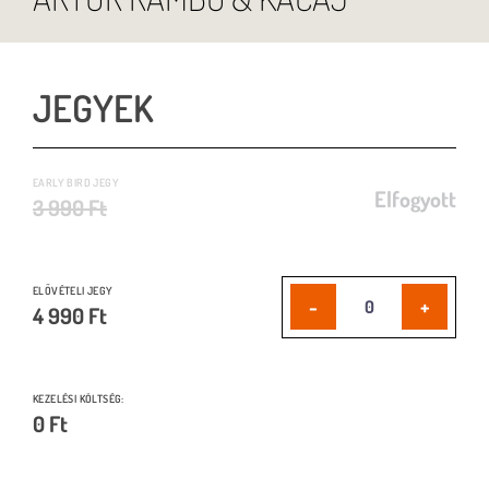
JEGYEK
EARLY BIRD JEGY
Elfogyott
3 990 Ft
ELŐVÉTELI JEGY
-
+
4 990 Ft
KEZELÉSI KÖLTSÉG:
0
Ft