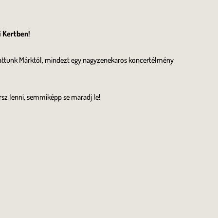
 Kertben!
hattunk Márktól, mindezt egy nagyzenekaros koncertélmény
rsz lenni, semmiképp se maradj le!