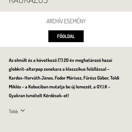
ARCHÍV ESEMÉNY
FŐOLDAL
Az elmúlt és a következő (?) 20 év meghatározó hazai
globkrit-alterpop zenekara a klasszikus felállással –
Kardos-Horváth János, Fodor Máriusz, Fűrész Gábor, Toldi
Miklós - a Kobuciban mutatja be új lemezét, a GY.I.K -
Gyakran Ismételt Kérdések-et!
Több