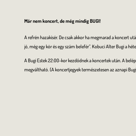
Már nem koncert, de még mindig BUGI!
A refrén hazakísér. De csak akkor ha megmarad a koncert utá
jó, még egy kör és egy szám belefér”. Kobuci Alter Bugi a h
A Bugi Estek 22:00-kor kezdődnek a koncertek után. A belépő
megváltható. (A koncertjegyek természetesen az aznapi Bugi 