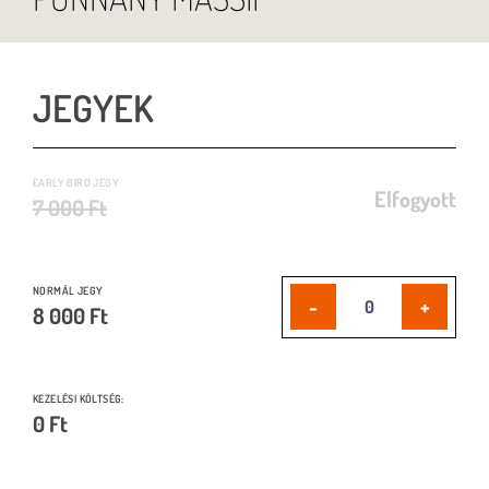
JEGYEK
EARLY BIRD JEGY
Elfogyott
7 000 Ft
NORMÁL JEGY
-
+
8 000 Ft
KEZELÉSI KÖLTSÉG:
0
Ft