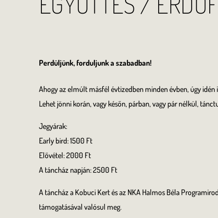
EGYÜTTES / ERDŐ
Perdüljünk, forduljunk a szabadban!
Ahogy az elmúlt másfél évtizedben minden évben, úgy idén i
Lehet jönni korán, vagy későn, párban, vagy pár nélkül, tánct
Jegyárak:
Early bird: 1500 Ft
Elővétel: 2000 Ft
A táncház napján: 2500 Ft
A táncház a Kobuci Kert és az NKA Halmos Béla Programirod
támogatásával valósul meg.