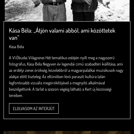
Kása Béla: „Átjön valami abból, ami közöttetek
van”
Kása Béla
A VI.Óbudai Világzenei Hét tematikus estéjén nyílt meg a nagyszerű
fotográfus, Kása Béla Negyven év legendái című szabadtéri kiállítása, ami
az erdélyi zenei örökség, közelebbről a magyarpalatkai muzsikusok nagy
alakjai előtt tiszteleg. Az eltűnőben lévő paraszti kultúra talán
legfontosabb vizuális megörökítőjével a megnyitó alkalmával
beszélgettünk. A tárlat a szezon végéig látható a Kert új közösségi
tereiben.
ELOLVASOM AZ INTERJÚT