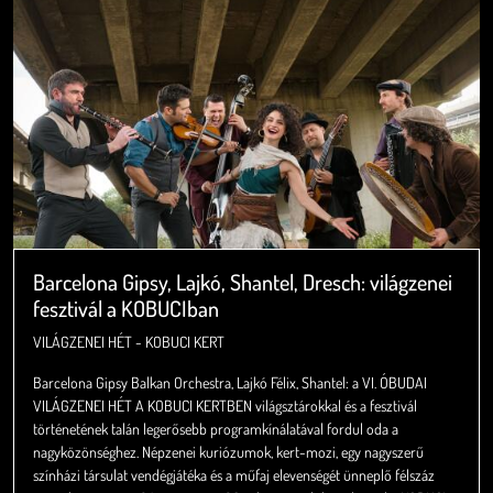
Barcelona Gipsy, Lajkó, Shantel, Dresch: világzenei
fesztivál a KOBUCIban
VILÁGZENEI HÉT - KOBUCI KERT
Barcelona Gipsy Balkan Orchestra, Lajkó Félix, Shantel: a VI. ÓBUDAI
VILÁGZENEI HÉT A KOBUCI KERTBEN világsztárokkal és a fesztivál
történetének talán legerősebb programkínálatával fordul oda a
nagyközönséghez. Népzenei kuriózumok, kert-mozi, egy nagyszerű
színházi társulat vendégjátéka és a műfaj elevenségét ünneplő félszáz