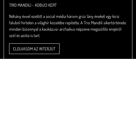
TRIO MANDILI - KOBUCI KERT
Néhány évvel ezelőtt a social média három grúz lány énekét egy kicsi
faluból hirtelen a világhír közelébe repítette. A Trio Mandili sikertörténete
minden bizonnyal a kaukázusi-archaikus népzene megszólító erejéről
szól és azóta is tart.
ELOLVASOM AZ INTERJÚT