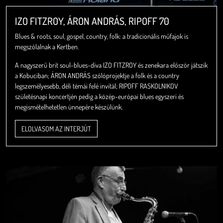
IZO FITZROY, ÁRON ANDRÁS, RIPOFF 70
Blues & roots, soul, gospel, country, folk: a tradicionális műfajok is
megszólalnak a Kertben.
A nagyszerű brit soul-blues-díva IZO FITZROY és zenekara először játszik
a Kobuciban; ÁRON ANDRÁS szólóprojektje a folk és a country
legszemélyesebb, déli témái felé invitál; RIPOFF RASKOLNIKOV
születésnapi koncertjén pedig a közép-európai blues egyszeri és
megismételhetetlen ünnepére készülünk.
ELOLVASOM AZ INTERJÚT