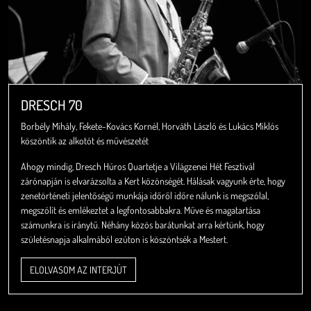
DRESCH 70
Borbély Mihály, Fekete-Kovács Kornél, Horváth László és Lukács Miklós
köszöntik az alkotót és művészetét
Ahogy mindig, Dresch Húros Quartetje a Világzenei Hét Fesztivál
zárónapján is elvarázsolta a Kert közönségét. Hálásak vagyunk érte, hogy
zenetörténeti jelentőségű munkája időről időre nálunk is megszólal,
megszólít és emlékeztet a legfontosabbakra. Műve és magatartása
számunkra is iránytű. Néhány közös barátunkat arra kértünk, hogy
születésnapja alkalmából ezúton is köszöntsék a Mestert.
ELOLVASOM AZ INTERJÚT