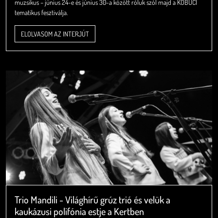
muzsikus – június 24-e és június 30-a között róluk szól majd a KOBUCI
tematikus fesztiválja.
ELOLVASOM AZ INTERJÚT
Trio Mandili - Világhírű grúz trió és velük a
kaukázusi polifónia estje a Kertben